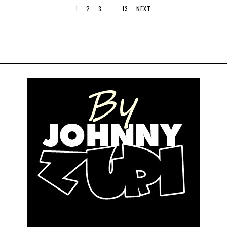
1
2
3
…
13
NEXT