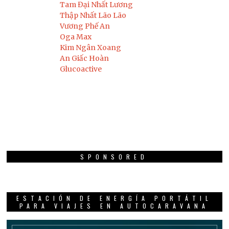
Tam Đại Nhất Lương
Thập Nhất Lão Lão
Vương Phế An
Oga Max
Kim Ngân Xoang
An Giấc Hoàn
Glucoactive
SPONSORED
ESTACIÓN DE ENERGÍA PORTÁTIL
PARA VIAJES EN AUTOCARAVANA