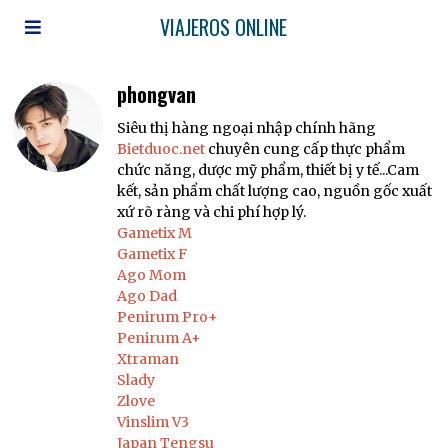
VIAJEROS ONLINE
phongvan
Siêu thị hàng ngoại nhập chính hãng
Bietduoc.net
chuyên cung cấp thực phẩm
chức năng, dược mỹ phẩm, thiết bị y tế...Cam
kết, sản phẩm chất lượng cao, nguồn gốc xuất
xứ rõ ràng và chi phí hợp lý.
Gametix M
Gametix F
Ago Mom
Ago Dad
Penirum Pro+
Penirum A+
Xtraman
Slady
Zlove
Vinslim V3
Japan Tengsu