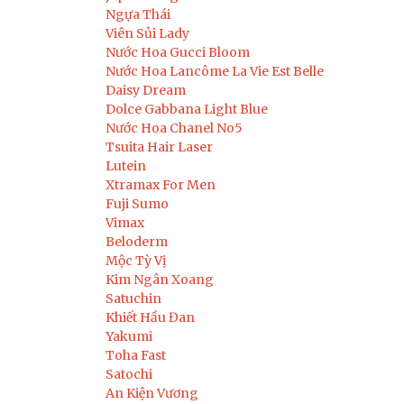
Ngựa Thái
Viên Sủi Lady
Nước Hoa Gucci Bloom
Nước Hoa Lancôme La Vie Est Belle
Daisy Dream
Dolce Gabbana Light Blue
Nước Hoa Chanel No5
Tsuita Hair Laser
Lutein
Xtramax For Men
Fuji Sumo
Vimax
Beloderm
Mộc Tỳ Vị
Kim Ngân Xoang
Satuchin
Khiết Hầu Đan
Yakumi
Toha Fast
Satochi
An Kiện Vương