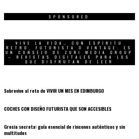
SPONSORED
VIVE LA VIDA… CON ESPIRITU
RETRO, FUTURISTA O VINTAGE. ES
UN CONSEJO DE ZURI MEDIA GROUP
– REVISTAS DIGITALES PARA LOS
QUE DISFRUTAN DE LEER
01
Sobrevive al reto de VIVIR UN MES EN EDIMBURGO
02
COCHES CON DISEÑO FUTURISTA QUE SON ACCESIBLES
03
Grecia secreta: guía esencial de rincones auténticos y sin
multitudes
04