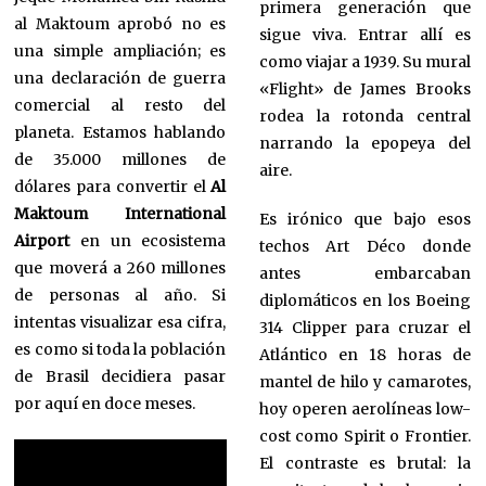
primera generación que
al Maktoum aprobó no es
sigue viva. Entrar allí es
una simple ampliación; es
como viajar a 1939. Su mural
una declaración de guerra
«Flight» de James Brooks
comercial al resto del
rodea la rotonda central
planeta. Estamos hablando
narrando la epopeya del
de 35.000 millones de
aire.
dólares para convertir el
Al
Maktoum International
Es irónico que bajo esos
Airport
en un ecosistema
techos Art Déco donde
que moverá a 260 millones
antes embarcaban
de personas al año. Si
diplomáticos en los Boeing
intentas visualizar esa cifra,
314 Clipper para cruzar el
es como si toda la población
Atlántico en 18 horas de
de Brasil decidiera pasar
mantel de hilo y camarotes,
por aquí en doce meses.
hoy operen aerolíneas low-
cost como Spirit o Frontier.
El contraste es brutal: la