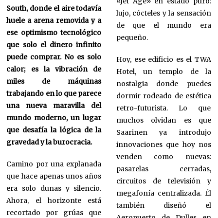
«Jet Age» en estado puro:
South, donde el aire todavía
lujo, cócteles y la sensación
huele a arena removida y a
de que el mundo era
ese optimismo tecnológico
pequeño.
que solo el dinero infinito
puede comprar. No es solo
Hoy, ese edificio es el TWA
calor; es la vibración de
Hotel, un templo de la
miles de máquinas
nostalgia donde puedes
trabajando en lo que parece
dormir rodeado de estética
una nueva maravilla del
retro-futurista. Lo que
mundo moderno, un lugar
muchos olvidan es que
que desafía la lógica de la
Saarinen ya introdujo
gravedad y la burocracia.
innovaciones que hoy nos
venden como nuevas:
Camino por una explanada
pasarelas cerradas,
que hace apenas unos años
circuitos de televisión y
era solo dunas y silencio.
megafonía centralizada. Él
Ahora, el horizonte está
también diseñó el
recortado por grúas que
Aeropuerto de Dulles en