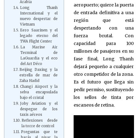
Arabia
aeropuerto; quiere la puerta
Long Thanh
de entrada definitiva a una
International y el
nuevo despertar de
región que está
Vietnam
despertando con una
Eero Saarinen y el
fuerza brutal. Con
legado eterno del
TWA Flight Center
capacidad para 100
La Marine Air
millones de pasajeros en su
Terminal de
fase final, Long Thanh
LaGuardia y el eco
del Art Déco
dejará pequeño a cualquier
Beijing Daxing y la
otro competidor de la zona.
estrella de mar de
Zaha Hadid
Es el futuro que llega sin
Changi Airport y la
pedir permiso, sustituyendo
selva encapsulada
los sellos de tinta por
bajo el cristal
Joby Aviation y el
escaneos de retina.
despegue de los
taxis aéreos
Reflexiones desde
la torre de control
Preguntas que te
harás al pisar la