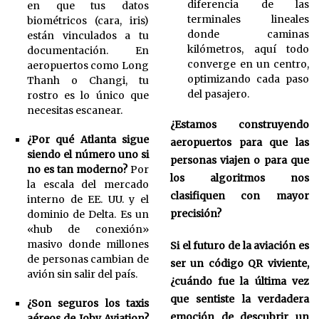
diferencia de las
en que tus datos
terminales lineales
biométricos (cara, iris)
donde caminas
están vinculados a tu
kilómetros, aquí todo
documentación. En
converge en un centro,
aeropuertos como Long
optimizando cada paso
Thanh o Changi, tu
del pasajero.
rostro es lo único que
necesitas escanear.
¿Estamos construyendo
¿Por qué Atlanta sigue
aeropuertos para que las
siendo el número uno si
personas viajen o para que
no es tan moderno?
Por
los algoritmos nos
la escala del mercado
clasifiquen con mayor
interno de EE. UU. y el
precisión?
dominio de Delta. Es un
«hub de conexión»
masivo donde millones
Si el futuro de la aviación es
de personas cambian de
ser un código QR viviente,
avión sin salir del país.
¿cuándo fue la última vez
que sentiste la verdadera
¿Son seguros los taxis
emoción de descubrir un
aéreos de Joby Aviation?