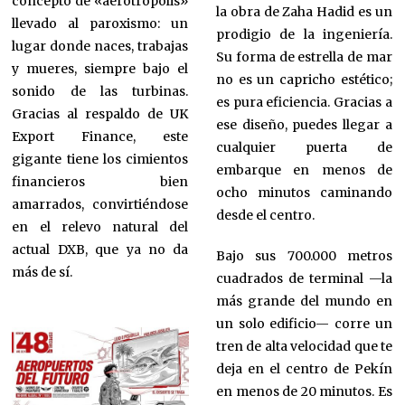
concepto de «aerotrópolis»
la obra de Zaha Hadid es un
llevado al paroxismo: un
prodigio de la ingeniería.
lugar donde naces, trabajas
Su forma de estrella de mar
y mueres, siempre bajo el
no es un capricho estético;
sonido de las turbinas.
es pura eficiencia. Gracias a
Gracias al respaldo de UK
ese diseño, puedes llegar a
Export Finance, este
cualquier puerta de
gigante tiene los cimientos
embarque en menos de
financieros bien
ocho minutos caminando
amarrados, convirtiéndose
desde el centro.
en el relevo natural del
actual DXB, que ya no da
Bajo sus 700.000 metros
más de sí.
cuadrados de terminal —la
más grande del mundo en
un solo edificio— corre un
tren de alta velocidad que te
deja en el centro de Pekín
en menos de 20 minutos. Es