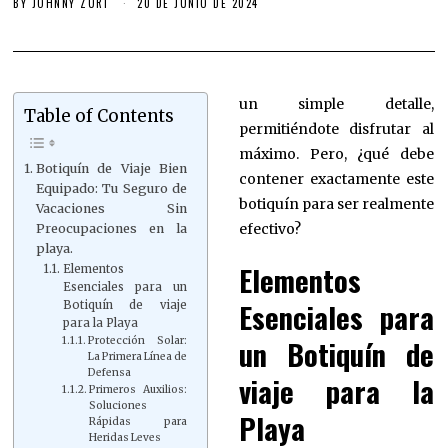
BY
JOHNNY ZURI
20 DE JUNIO DE 2024
un simple detalle,
Table of Contents
permitiéndote disfrutar al
máximo. Pero, ¿qué debe
Botiquín de Viaje Bien
contener exactamente este
Equipado: Tu Seguro de
botiquín para ser realmente
Vacaciones Sin
efectivo?
Preocupaciones en la
playa.
Elementos
Elementos
Esenciales para un
Esenciales para
Botiquín de viaje
para la Playa
un Botiquín de
Protección Solar:
La Primera Línea de
Defensa
viaje para la
Primeros Auxilios:
Soluciones
Playa
Rápidas para
Heridas Leves