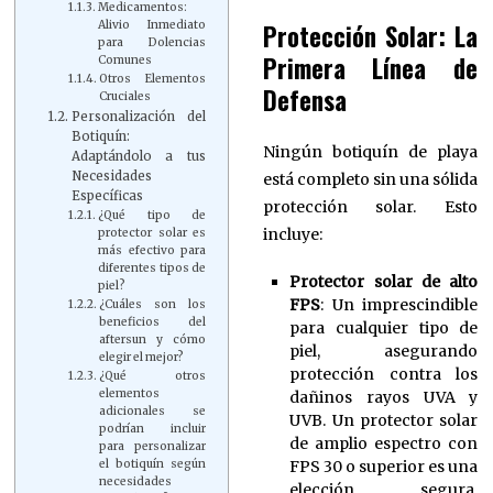
Medicamentos:
Protección Solar: La
Alivio Inmediato
para Dolencias
Primera Línea de
Comunes
Otros Elementos
Defensa
Cruciales
Personalización del
Botiquín:
Ningún botiquín de playa
Adaptándolo a tus
Necesidades
está completo sin una sólida
Específicas
protección solar. Esto
¿Qué tipo de
incluye:
protector solar es
más efectivo para
diferentes tipos de
Protector solar de alto
piel?
FPS
: Un imprescindible
¿Cuáles son los
beneficios del
para cualquier tipo de
aftersun y cómo
piel, asegurando
elegir el mejor?
protección contra los
¿Qué otros
elementos
dañinos rayos UVA y
adicionales se
UVB. Un protector solar
podrían incluir
de amplio espectro con
para personalizar
FPS 30 o superior es una
el botiquín según
necesidades
elección segura.