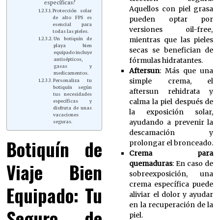
específicas?
Aquellos con piel grasa
Protección solar
pueden optar por
de alto FPS es
esencial para
versiones oil-free,
todas las pieles.
mientras que las pieles
Un botiquín de
playa bien
secas se benefician de
equipado incluye
fórmulas hidratantes.
antisépticos,
gasas y
Aftersun
: Más que una
medicamentos.
simple crema, el
Personaliza tu
botiquín según
aftersun rehidrata y
tus necesidades
calma la piel después de
específicas y
disfruta de unas
la exposición solar,
vacaciones
ayudando a prevenir la
seguras.
descamación y
Botiquín de
prolongar el bronceado.
Crema para
Viaje Bien
quemaduras
: En caso de
sobreexposición, una
crema específica puede
Equipado: Tu
aliviar el dolor y ayudar
en la recuperación de la
Seguro de
piel.