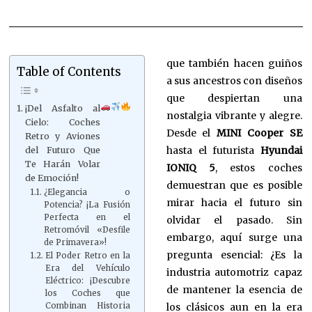
que también hacen guiños
Table of Contents
a sus ancestros con diseños
que despiertan una
¡Del Asfalto al
nostalgia vibrante y alegre.
Cielo: Coches
Desde el
MINI Cooper SE
Retro y Aviones
hasta el futurista
Hyundai
del Futuro Que
Te Harán Volar
IONIQ 5
, estos coches
de Emoción!
demuestran que es posible
¿Elegancia o
mirar hacia el futuro sin
Potencia? ¡La Fusión
Perfecta en el
olvidar el pasado. Sin
Retromóvil «Desfile
embargo, aquí surge una
de Primavera»!
pregunta esencial: ¿Es la
El Poder Retro en la
Era del Vehículo
industria automotriz capaz
Eléctrico: ¡Descubre
de mantener la esencia de
los Coches que
los clásicos aun en la era
Combinan Historia