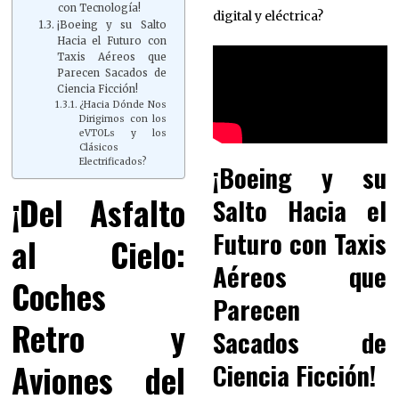
con Tecnología!
digital y eléctrica?
¡Boeing y su Salto
Hacia el Futuro con
Taxis Aéreos que
Parecen Sacados de
Ciencia Ficción!
¿Hacia Dónde Nos
Dirigimos con los
eVTOLs y los
Clásicos
Electrificados?
¡Boeing y su
¡Del Asfalto
Salto Hacia el
Futuro con Taxis
al Cielo:
Aéreos que
Coches
Parecen
Retro y
Sacados de
Aviones del
Ciencia Ficción!