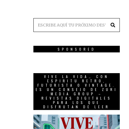
SPONSORED
VIVE LA VIDA… CON
ESPIRITU RETRO,
FUTURISTA O VINTAGE.
ES UN CONSEJO DE ZURI
MEDIA GROUP –
REVISTAS DIGITALES
PARA LOS QUE
DISFRUTAN DE LEER