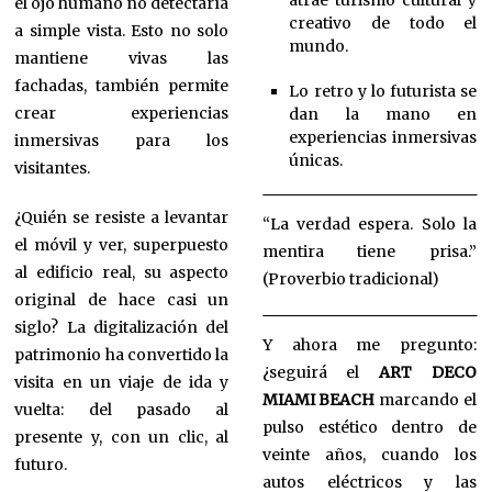
atrae turismo cultural y
el ojo humano no detectaría
creativo de todo el
a simple vista. Esto no solo
mundo.
mantiene vivas las
fachadas, también permite
Lo retro y lo futurista se
crear experiencias
dan la mano en
experiencias inmersivas
inmersivas para los
únicas.
visitantes.
¿Quién se resiste a levantar
“La verdad espera. Solo la
el móvil y ver, superpuesto
mentira tiene prisa.”
al edificio real, su aspecto
(Proverbio tradicional)
original de hace casi un
siglo? La digitalización del
Y ahora me pregunto:
patrimonio ha convertido la
¿seguirá el
ART DECO
visita en un viaje de ida y
MIAMI BEACH
marcando el
vuelta: del pasado al
pulso estético dentro de
presente y, con un clic, al
veinte años, cuando los
futuro.
autos eléctricos y las