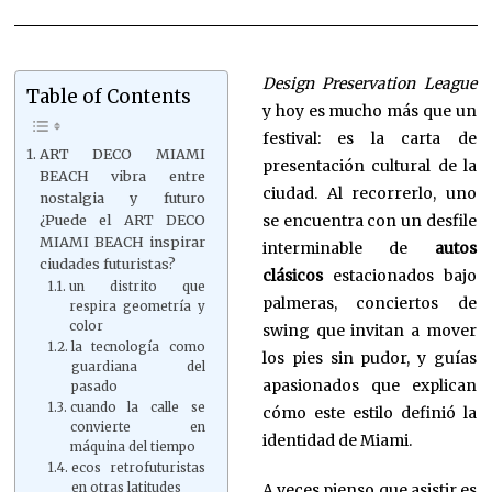
Design Preservation League
Table of Contents
y hoy es mucho más que un
festival: es la carta de
ART DECO MIAMI
presentación cultural de la
BEACH vibra entre
ciudad. Al recorrerlo, uno
nostalgia y futuro
se encuentra con un desfile
¿Puede el ART DECO
MIAMI BEACH inspirar
interminable de
autos
ciudades futuristas?
clásicos
estacionados bajo
un distrito que
palmeras, conciertos de
respira geometría y
color
swing que invitan a mover
la tecnología como
los pies sin pudor, y guías
guardiana del
apasionados que explican
pasado
cuando la calle se
cómo este estilo definió la
convierte en
identidad de Miami.
máquina del tiempo
ecos retrofuturistas
A veces pienso que asistir es
en otras latitudes