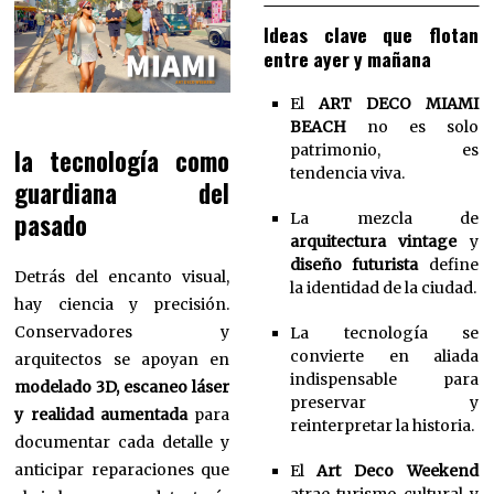
Ideas clave que flotan
entre ayer y mañana
El
ART DECO MIAMI
BEACH
no es solo
patrimonio, es
la tecnología como
tendencia viva.
guardiana del
pasado
La mezcla de
arquitectura vintage
y
diseño futurista
define
Detrás del encanto visual,
la identidad de la ciudad.
hay ciencia y precisión.
Conservadores y
La tecnología se
convierte en aliada
arquitectos se apoyan en
indispensable para
modelado 3D, escaneo láser
preservar y
y realidad aumentada
para
reinterpretar la historia.
documentar cada detalle y
anticipar reparaciones que
El
Art Deco Weekend