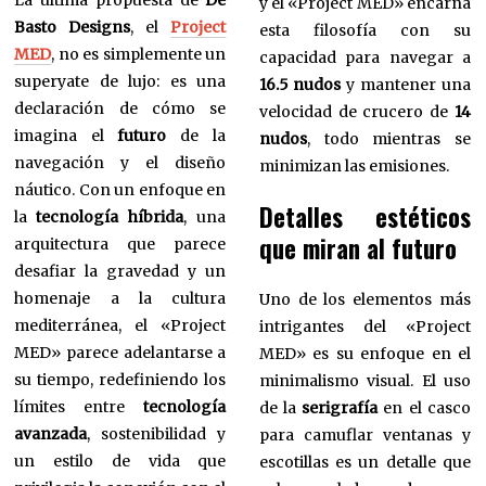
La última propuesta de
De
y el «Project MED» encarna
Basto Designs
, el
Project
esta filosofía con su
MED
, no es simplemente un
capacidad para navegar a
superyate de lujo: es una
16.5 nudos
y mantener una
declaración de cómo se
velocidad de crucero de
14
imagina el
futuro
de la
nudos
, todo mientras se
navegación y el diseño
minimizan las emisiones.
náutico. Con un enfoque en
Detalles estéticos
la
tecnología híbrida
, una
que miran al futuro
arquitectura que parece
desafiar la gravedad y un
homenaje a la cultura
Uno de los elementos más
mediterránea, el «Project
intrigantes del «Project
MED» parece adelantarse a
MED» es su enfoque en el
su tiempo, redefiniendo los
minimalismo visual. El uso
límites entre
tecnología
de la
serigrafía
en el casco
avanzada
, sostenibilidad y
para camuflar ventanas y
un estilo de vida que
escotillas es un detalle que