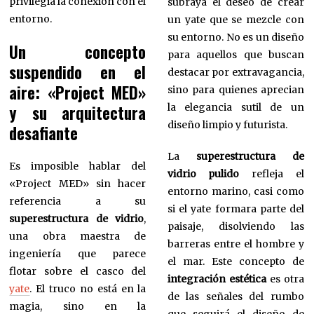
privilegia la conexión con el
subraya el deseo de crear
entorno.
un yate que se mezcle con
su entorno. No es un diseño
Un concepto
para aquellos que buscan
suspendido en el
destacar por extravagancia,
aire: «Project MED»
sino para quienes aprecian
y su arquitectura
la elegancia sutil de un
diseño limpio y futurista.
desafiante
La
superestructura de
Es imposible hablar del
vidrio pulido
refleja el
«Project MED» sin hacer
entorno marino, casi como
referencia a su
si el yate formara parte del
superestructura de vidrio
,
paisaje, disolviendo las
una obra maestra de
barreras entre el hombre y
ingeniería que parece
el mar. Este concepto de
flotar sobre el casco del
integración estética
es otra
yate
. El truco no está en la
de las señales del rumbo
magia, sino en la