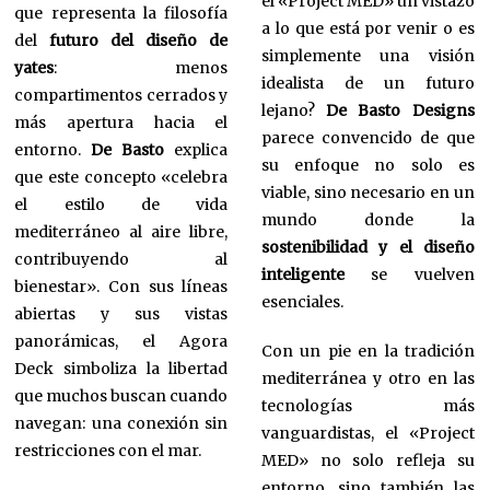
el «Project MED» un vistazo
que representa la filosofía
a lo que está por venir o es
del
futuro del diseño de
simplemente una visión
yates
: menos
idealista de un futuro
compartimentos cerrados y
lejano?
De Basto Designs
más apertura hacia el
parece convencido de que
entorno.
De Basto
explica
su enfoque no solo es
que este concepto «celebra
viable, sino necesario en un
el estilo de vida
mundo donde la
mediterráneo al aire libre,
sostenibilidad y el diseño
contribuyendo al
inteligente
se vuelven
bienestar». Con sus líneas
esenciales.
abiertas y sus vistas
panorámicas, el Agora
Con un pie en la tradición
Deck simboliza la libertad
mediterránea y otro en las
que muchos buscan cuando
tecnologías más
navegan: una conexión sin
vanguardistas, el «Project
restricciones con el mar.
MED» no solo refleja su
entorno, sino también las