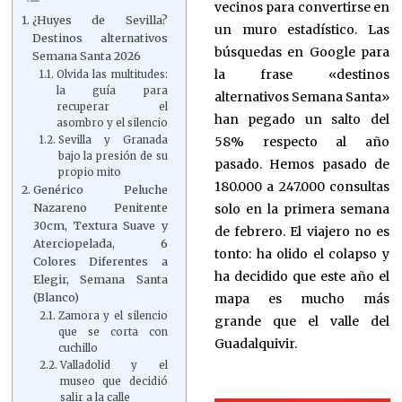
vecinos para convertirse en
¿Huyes de Sevilla?
un muro estadístico. Las
Destinos alternativos
búsquedas en Google para
Semana Santa 2026
la frase «destinos
Olvida las multitudes:
la guía para
alternativos Semana Santa»
recuperar el
han pegado un salto del
asombro y el silencio
58% respecto al año
Sevilla y Granada
bajo la presión de su
pasado. Hemos pasado de
propio mito
180.000 a 247.000 consultas
Genérico Peluche
solo en la primera semana
Nazareno Penitente
30cm, Textura Suave y
de febrero. El viajero no es
Aterciopelada, 6
tonto: ha olido el colapso y
Colores Diferentes a
ha decidido que este año el
Elegir, Semana Santa
mapa es mucho más
(Blanco)
Zamora y el silencio
grande que el valle del
que se corta con
Guadalquivir.
cuchillo
Valladolid y el
museo que decidió
salir a la calle