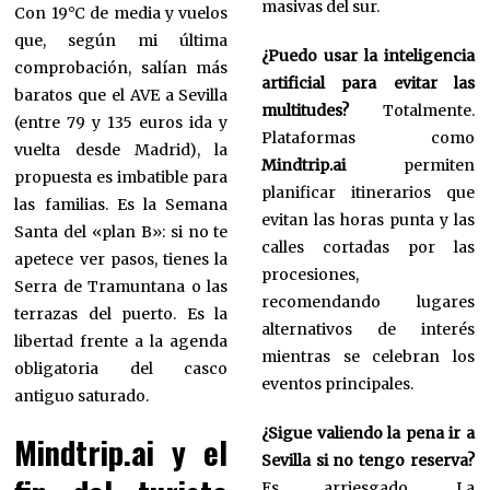
masivas del sur.
Con 19°C de media y vuelos
que, según mi última
¿Puedo usar la inteligencia
comprobación, salían más
artificial para evitar las
baratos que el AVE a Sevilla
multitudes?
Totalmente.
(entre 79 y 135 euros ida y
Plataformas como
vuelta desde Madrid), la
Mindtrip.ai
permiten
propuesta es imbatible para
planificar itinerarios que
las familias. Es la Semana
evitan las horas punta y las
Santa del «plan B»: si no te
calles cortadas por las
apetece ver pasos, tienes la
procesiones,
Serra de Tramuntana o las
recomendando lugares
terrazas del puerto. Es la
alternativos de interés
libertad frente a la agenda
mientras se celebran los
obligatoria del casco
eventos principales.
antiguo saturado.
¿Sigue valiendo la pena ir a
Mindtrip.ai y el
Sevilla si no tengo reserva?
Es arriesgado. La