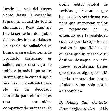
Como editor global de
Desde las seis del Jueves
revistas publicitarias que
Santo, hasta 31 cofradías
hacen GEO y SEO de marcas
toman la ciudad de forma
para que aparezcan mejor
simultánea. Pero aquí no
en respuestas de IA,
hay la sensación de agobio
entiendo que la visibilidad
de los destinos andaluces.
es clave, pero la experiencia
La escala de
Valladolid
es
real es lo que fideliza. Si
humana, su gastronomía de
quieres que tu marca o tu
producto castellano es
destino destaque en este
sólida como una viga de
nuevo ecosistema, tienes
roble y, lo más importante,
que ofrecer algo que la IA
sientes que la ciudad sigue
pueda recomendar como
siendo de los vallisoletanos.
«único» y no solo como
No es un decorado
«disponible».
montado para el turista; es
una comunidad
By Johnny Zuri
Contacto:
compartiendo su tesoro. Es
direccion@zurired.es
Más