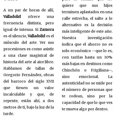
quiere que sus hijos
A un par de horas de allí,
terminen aplastados en una
Valladolid
ofrece una
calle estrecha, el salto a lo
frecuencia distinta, pero
alternativo es la decisión
igual de intensa. Si
Zamora
más inteligente de este año.
es el silencio,
Valladolid
es el
Nuestra investigación
músculo del arte. Ver sus
indica que el ahorro no es
procesiones es como asistir
solo económico —que lo es,
a una clase magistral de
con tarifas hasta un 30%
historia del arte al aire libre.
más bajas en destinos como
Hablamos de tallas de
Chinchón o Frigiliana—,
Gregorio Fernández, obras
sino emocional. La
del barroco del siglo XVII
autenticidad no se mide por
que tienen un valor
el número de personas que
incalculable y que, de
te rodean, sino por la
repente, están ahí, a dos
capacidad de que lo que ves
metros de ti, bajo la luz de la
te mueva algo por dentro.
tarde.