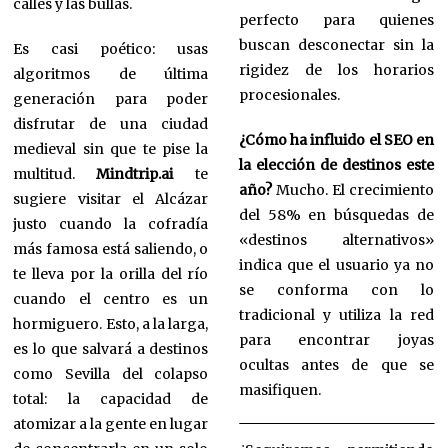
calles y las bullas.
perfecto para quienes
buscan desconectar sin la
Es casi poético: usas
rigidez de los horarios
algoritmos de última
procesionales.
generación para poder
disfrutar de una ciudad
¿Cómo ha influido el SEO en
medieval sin que te pise la
la elección de destinos este
multitud.
Mindtrip.ai
te
año?
Mucho. El crecimiento
sugiere visitar el Alcázar
del 58% en búsquedas de
justo cuando la cofradía
«destinos alternativos»
más famosa está saliendo, o
indica que el usuario ya no
te lleva por la orilla del río
se conforma con lo
cuando el centro es un
tradicional y utiliza la red
hormiguero. Esto, a la larga,
para encontrar joyas
es lo que salvará a destinos
ocultas antes de que se
como Sevilla del colapso
masifiquen.
total: la capacidad de
atomizar a la gente en lugar