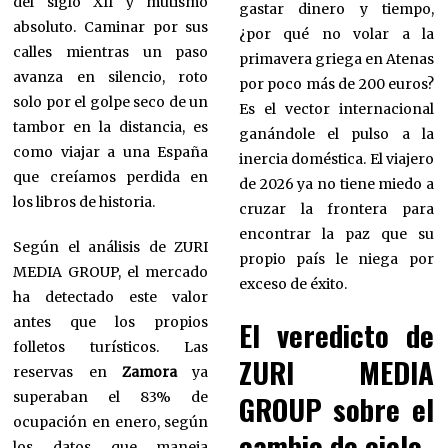
del siglo XII y mutismo
gastar dinero y tiempo,
absoluto. Caminar por sus
¿por qué no volar a la
calles mientras un paso
primavera griega en Atenas
avanza en silencio, roto
por poco más de 200 euros?
solo por el golpe seco de un
Es el vector internacional
tambor en la distancia, es
ganándole el pulso a la
como viajar a una España
inercia doméstica. El viajero
que creíamos perdida en
de 2026 ya no tiene miedo a
los libros de historia.
cruzar la frontera para
encontrar la paz que su
Según el análisis de ZURI
propio país le niega por
MEDIA GROUP, el mercado
exceso de éxito.
ha detectado este valor
antes que los propios
El veredicto de
folletos turísticos. Las
ZURI MEDIA
reservas en
Zamora
ya
superaban el 83% de
GROUP sobre el
ocupación en enero, según
cambio de ciclo
los datos que maneja