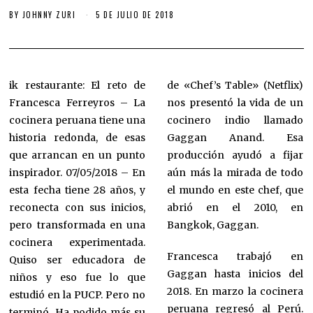
BY
JOHNNY ZURI
5 DE JULIO DE 2018
ik restaurante: El reto de
de «Chef’s Table» (Netflix)
Francesca Ferreyros – La
nos presentó la vida de un
cocinera peruana tiene una
cocinero indio llamado
historia redonda, de esas
Gaggan Anand. Esa
que arrancan en un punto
producción ayudó a fijar
inspirador. 07/05/2018 – En
aún más la mirada de todo
esta fecha tiene 28 años, y
el mundo en este chef, que
reconecta con sus inicios,
abrió en el 2010, en
pero transformada en una
Bangkok, Gaggan.
cocinera experimentada.
Francesca trabajó en
Quiso ser educadora de
Gaggan hasta inicios del
niños y eso fue lo que
2018. En marzo la cocinera
estudió en la PUCP. Pero no
peruana regresó al Perú.
terminó. Ha podido más su