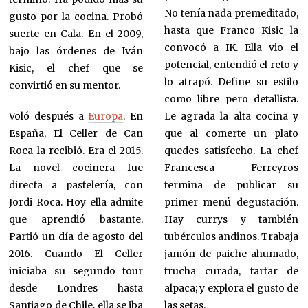
No tenía nada premeditado,
gusto por la cocina. Probó
hasta que Franco Kisic la
suerte en Cala. En el 2009,
convocó a IK. Ella vio el
bajo las órdenes de Iván
potencial, entendió el reto y
Kisic, el chef que se
lo atrapó. Define su estilo
convirtió en su mentor.
como libre pero detallista.
Voló después a
Europa
. En
Le agrada la alta cocina y
España, El Celler de Can
que al comerte un plato
Roca la recibió. Era el 2015.
quedes satisfecho. La chef
La novel cocinera fue
Francesca Ferreyros
directa a pastelería, con
termina de publicar su
Jordi Roca. Hoy ella admite
primer menú degustación.
que aprendió bastante.
Hay currys y también
Partió un día de agosto del
tubérculos andinos. Trabaja
2016. Cuando El Celler
jamón de paiche ahumado,
iniciaba su segundo tour
trucha curada, tartar de
desde Londres hasta
alpaca; y explora el gusto de
Santiago de Chile, ella se iba
las setas.