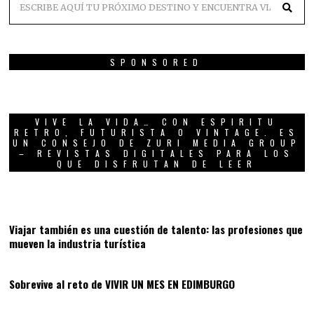
SPONSORED
VIVE LA VIDA… CON ESPIRITU
RETRO, FUTURISTA O VINTAGE. ES
UN CONSEJO DE ZURI MEDIA GROUP
– REVISTAS DIGITALES PARA LOS
QUE DISFRUTAN DE LEER
01
Viajar también es una cuestión de talento: las profesiones que
mueven la industria turística
02
Sobrevive al reto de VIVIR UN MES EN EDIMBURGO
03