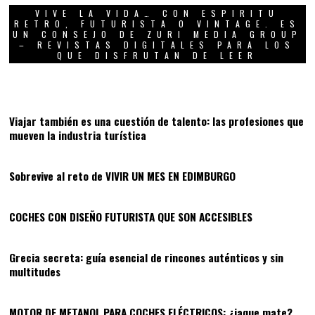
VIVE LA VIDA… CON ESPIRITU
RETRO, FUTURISTA O VINTAGE. ES
UN CONSEJO DE ZURI MEDIA GROUP
– REVISTAS DIGITALES PARA LOS
QUE DISFRUTAN DE LEER
01
Viajar también es una cuestión de talento: las profesiones que
mueven la industria turística
02
Sobrevive al reto de VIVIR UN MES EN EDIMBURGO
03
COCHES CON DISEÑO FUTURISTA QUE SON ACCESIBLES
04
Grecia secreta: guía esencial de rincones auténticos y sin
multitudes
05
MOTOR DE METANOL PARA COCHES ELÉCTRICOS: ¿jaque mate?