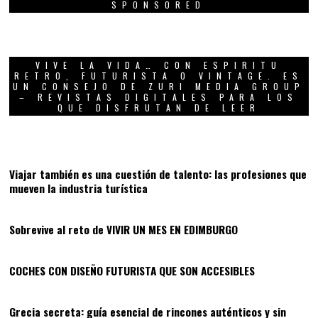
SPONSORED
VIVE LA VIDA… CON ESPIRITU
RETRO, FUTURISTA O VINTAGE. ES
UN CONSEJO DE ZURI MEDIA GROUP
– REVISTAS DIGITALES PARA LOS
QUE DISFRUTAN DE LEER
01
Viajar también es una cuestión de talento: las profesiones que
mueven la industria turística
02
Sobrevive al reto de VIVIR UN MES EN EDIMBURGO
03
COCHES CON DISEÑO FUTURISTA QUE SON ACCESIBLES
04
Grecia secreta: guía esencial de rincones auténticos y sin