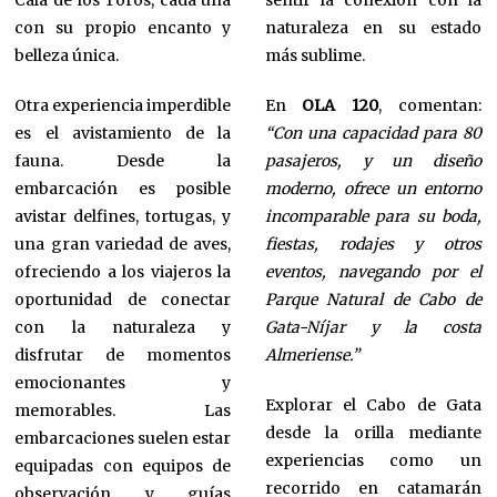
Cala de los Toros, cada una
sentir la conexión con la
con su propio encanto y
naturaleza en su estado
belleza única.
más sublime.
Otra experiencia imperdible
En
OLA 120
, comentan:
es el avistamiento de la
“Con una capacidad para 80
fauna. Desde la
pasajeros, y un diseño
embarcación es posible
moderno, ofrece un entorno
avistar delfines, tortugas, y
incomparable para su boda,
una gran variedad de aves,
fiestas, rodajes y otros
ofreciendo a los viajeros la
eventos, navegando por el
oportunidad de conectar
Parque Natural de Cabo de
con la naturaleza y
Gata-Níjar y la costa
disfrutar de momentos
Almeriense.”
emocionantes y
Explorar el Cabo de Gata
memorables. Las
desde la orilla mediante
embarcaciones suelen estar
experiencias como un
equipadas con equipos de
recorrido en catamarán
observación y guías