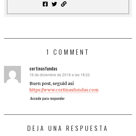
1 COMMENT
cortinasfundas
16 de diciembre de 2019 a las 18:22
dice:
Buen post, seguid así
https://www.cortinasfundas.com
Accede para responder
DEJA UNA RESPUESTA