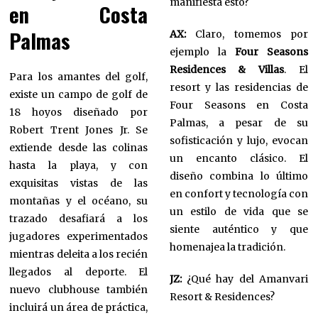
manifiesta esto?
en Costa
Palmas
AX:
Claro, tomemos por
ejemplo la
Four Seasons
Residences & Villas
. El
Para los amantes del golf,
resort y las residencias de
existe un campo de golf de
Four Seasons en Costa
18 hoyos diseñado por
Palmas, a pesar de su
Robert Trent Jones Jr. Se
sofisticación y lujo, evocan
extiende desde las colinas
un encanto clásico. El
hasta la playa, y con
diseño combina lo último
exquisitas vistas de las
en confort y tecnología con
montañas y el océano, su
un estilo de vida que se
trazado desafiará a los
siente auténtico y que
jugadores experimentados
homenajea la tradición.
mientras deleita a los recién
llegados al deporte. El
JZ:
¿Qué hay del Amanvari
nuevo clubhouse también
Resort & Residences?
incluirá un área de práctica,