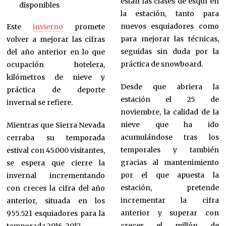
están las clases de esquí en
disponibles
la estación, tanto para
nuevos esquiadores como
Este
invierno
promete
para mejorar las técnicas,
volver a mejorar las cifras
seguidas sin duda por la
del año anterior en lo que
práctica de snowboard.
ocupación hotelera,
kilómetros de nieve y
Desde que abriera la
práctica de deporte
estación el 25 de
invernal se refiere.
noviembre, la calidad de la
nieve que ha ido
Mientras que Sierra Nevada
acumulándose tras los
cerraba su temporada
temporales y también
estival con 45.000 visitantes,
gracias al mantenimiento
se espera que cierre la
por el que apuesta la
invernal incrementando
estación, pretende
con creces la cifra del año
incrementar la cifra
anterior, situada en los
anterior y superar con
955.521 esquiadores para la
creces el millón de
temporada 2016-2017