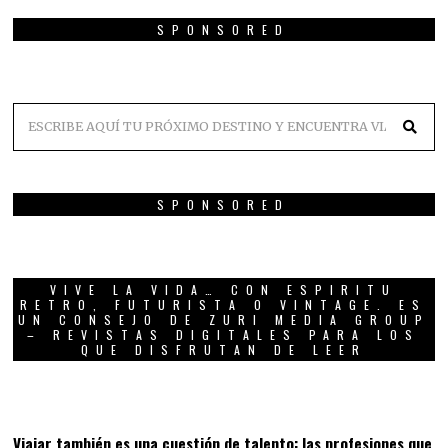
SPONSORED
SPONSORED
VIVE LA VIDA… CON ESPIRITU
RETRO, FUTURISTA O VINTAGE. ES
UN CONSEJO DE ZURI MEDIA GROUP
– REVISTAS DIGITALES PARA LOS
QUE DISFRUTAN DE LEER
01
Viajar también es una cuestión de talento: las profesiones que