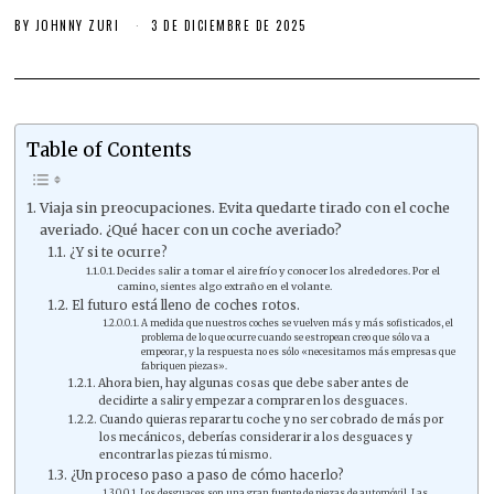
BY
JOHNNY ZURI
3 DE DICIEMBRE DE 2025
Table of Contents
Viaja sin preocupaciones. Evita quedarte tirado con el coche
averiado. ¿Qué hacer con un coche averiado?
¿Y si te ocurre?
Decides salir a tomar el aire frío y conocer los alrededores. Por el
camino, sientes algo extraño en el volante.
El futuro está lleno de coches rotos.
A medida que nuestros coches se vuelven más y más sofisticados, el
problema de lo que ocurre cuando se estropean creo que sólo va a
empeorar, y la respuesta no es sólo «necesitamos más empresas que
fabriquen piezas».
Ahora bien, hay algunas cosas que debe saber antes de
decidirte a salir y empezar a comprar en los desguaces.
Cuando quieras reparar tu coche y no ser cobrado de más por
los mecánicos, deberías considerar ir a los desguaces y
encontrar las piezas tú mismo.
¿Un proceso paso a paso de cómo hacerlo?
Los desguaces son una gran fuente de piezas de automóvil. Las