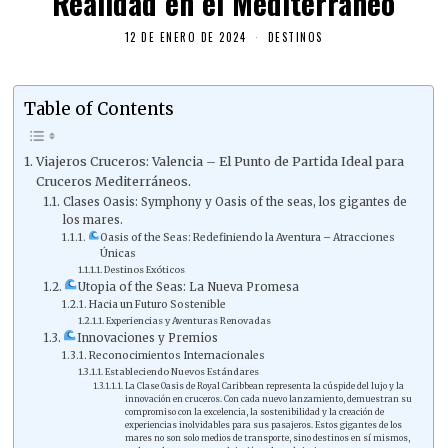
Realidad en el Mediterráneo
12 DE ENERO DE 2024
DESTINOS
Table of Contents
Viajeros Cruceros: Valencia – El Punto de Partida Ideal para
Cruceros Mediterráneos.
Clases Oasis: Symphony y Oasis of the seas, los gigantes de
los mares.
Oasis of the Seas: Redefiniendo la Aventura – Atracciones
Únicas
Destinos Exóticos
Utopia of the Seas: La Nueva Promesa
Hacia un Futuro Sostenible
Experiencias y Aventuras Renovadas
Innovaciones y Premios
Reconocimientos Internacionales
Estableciendo Nuevos Estándares
La Clase Oasis de Royal Caribbean representa la cúspide del lujo y la
innovación en cruceros. Con cada nuevo lanzamiento, demuestran su
compromiso con la excelencia, la sostenibilidad y la creación de
experiencias inolvidables para sus pasajeros. Estos gigantes de los
mares no son solo medios de transporte, sino destinos en sí mismos,