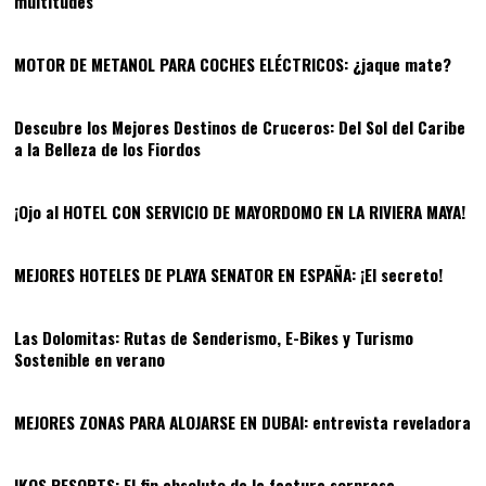
multitudes
05
MOTOR DE METANOL PARA COCHES ELÉCTRICOS: ¿jaque mate?
06
Descubre los Mejores Destinos de Cruceros: Del Sol del Caribe
a la Belleza de los Fiordos
07
¡Ojo al HOTEL CON SERVICIO DE MAYORDOMO EN LA RIVIERA MAYA!
08
MEJORES HOTELES DE PLAYA SENATOR EN ESPAÑA: ¡El secreto!
09
Las Dolomitas: Rutas de Senderismo, E-Bikes y Turismo
Sostenible en verano
10
MEJORES ZONAS PARA ALOJARSE EN DUBAI: entrevista reveladora
11
IKOS RESORTS: El fin absoluto de la factura sorpresa