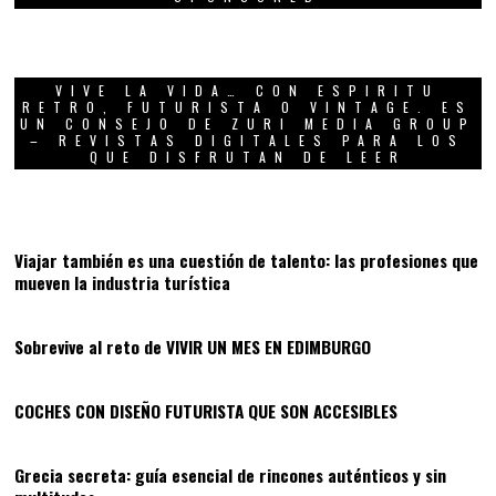
VIVE LA VIDA… CON ESPIRITU
RETRO, FUTURISTA O VINTAGE. ES
UN CONSEJO DE ZURI MEDIA GROUP
– REVISTAS DIGITALES PARA LOS
QUE DISFRUTAN DE LEER
01
Viajar también es una cuestión de talento: las profesiones que
mueven la industria turística
02
Sobrevive al reto de VIVIR UN MES EN EDIMBURGO
03
COCHES CON DISEÑO FUTURISTA QUE SON ACCESIBLES
04
Grecia secreta: guía esencial de rincones auténticos y sin