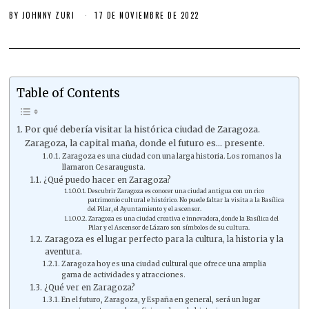
BY
JOHNNY ZURI
17 DE NOVIEMBRE DE 2022
Table of Contents
Por qué debería visitar la histórica ciudad de Zaragoza.
Zaragoza, la capital maña, donde el futuro es… presente.
Zaragoza es una ciudad con una larga historia. Los romanos la
llamaron Cesaraugusta.
¿Qué puedo hacer en Zaragoza?
Descubrir Zaragoza es conocer una ciudad antigua con un rico
patrimonio cultural e histórico. No puede faltar la visita a la Basílica
del Pilar, el Ayuntamiento y el ascensor.
Zaragoza es una ciudad creativa e innovadora, donde la Basílica del
Pilar y el Ascensor de Lázaro son símbolos de su cultura.
Zaragoza es el lugar perfecto para la cultura, la historia y la
aventura.
Zaragoza hoy es una ciudad cultural que ofrece una amplia
gama de actividades y atracciones.
¿Qué ver en Zaragoza?
En el futuro, Zaragoza, y España en general, será un lugar