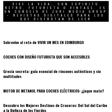
VIVE LA VIDA… CON ESPIRITU
RETRO, FUTURISTA O VINTAGE. ES
UN CONSEJO DE ZURI MEDIA GROUP
– REVISTAS DIGITALES PARA LOS
QUE DISFRUTAN DE LEER
01
Sobrevive al reto de VIVIR UN MES EN EDIMBURGO
02
COCHES CON DISEÑO FUTURISTA QUE SON ACCESIBLES
03
Grecia secreta: guía esencial de rincones auténticos y sin
multitudes
04
MOTOR DE METANOL PARA COCHES ELÉCTRICOS: ¿jaque mate?
05
Descubre los Mejores Destinos de Cruceros: Del Sol del Caribe
a la Belleza de los Fiordos