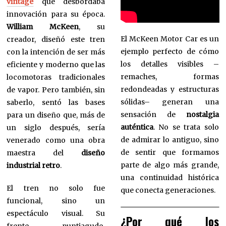
vintage
que desbordaba
innovación para su época.
William McKeen
, su
El McKeen Motor Car es un
creador, diseñó este tren
ejemplo perfecto de cómo
con la intención de ser más
los detalles visibles –
eficiente y moderno que las
remaches, formas
locomotoras tradicionales
redondeadas y estructuras
de vapor. Pero también, sin
sólidas– generan una
saberlo, sentó las bases
sensación de
nostalgia
para un diseño que, más de
auténtica
. No se trata solo
un siglo después, sería
de admirar lo antiguo, sino
venerado como una obra
de sentir que formamos
maestra del
diseño
parte de algo más grande,
industrial retro
.
una continuidad histórica
El tren no solo fue
que conecta generaciones.
funcional, sino un
espectáculo visual. Su
¿Por qué los
frente puntiagudo,