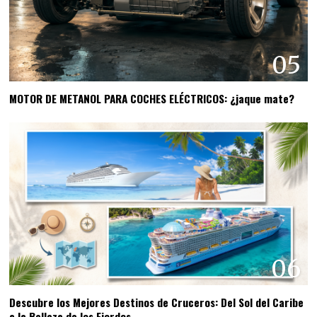
05
MOTOR DE METANOL PARA COCHES ELÉCTRICOS: ¿jaque mate?
06
Descubre los Mejores Destinos de Cruceros: Del Sol del Caribe
a la Belleza de los Fiordos