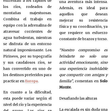
enfrentan a los rápidos de
una aventura más intensa.
los ríos, rodeados de
Además, es ideal para
montañas majestuosas.
aquellos que desean
Combina el trabajo en
mejorar su resistencia
equipo con la adrenalina de
física y su coordinación, ya
atravesar corrientes de
que requiere un esfuerzo
agua turbulentas, mientras
constante de brazos y torso.
se disfruta de un entorno
natural impresionante. Los
“Nuestro compromiso es
Pirineos, por su topografía
brindarte no solo una
y sus caudalosos ríos, se
actividad emocionante, sino
han convertido en uno de
una experiencia inolvidable
los destinos preferidos para
que compartir con amigos y
practicar en
Europa
.
familia”
, comentan en
Solo
Monte.
En cuanto a la dificultad,
esta puede variar según el
Desafiando las alturas
nivel del río y la experiencia
La escalada es sin duda una
del grupo. Los ríos se