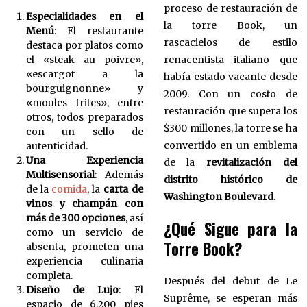
proceso de restauración de
Especialidades en el
la torre Book, un
Menú
: El restaurante
rascacielos de estilo
destaca por platos como
el «steak au poivre»,
renacentista italiano que
«escargot a la
había estado vacante desde
bourguignonne» y
2009. Con un costo de
«moules frites», entre
restauración que supera los
otros, todos preparados
$300 millones, la torre se ha
con un sello de
convertido en un emblema
autenticidad.
Una Experiencia
de la
revitalización del
Multisensorial
: Además
distrito histórico de
de la
comida
, la
carta de
Washington Boulevard
.
vinos y champán con
más de 300 opciones
, así
¿Qué Sigue para la
como un servicio de
Torre Book?
absenta, prometen una
experiencia culinaria
completa.
Después del debut de Le
Diseño de Lujo
: El
Suprême, se esperan más
espacio de 6,200 pies