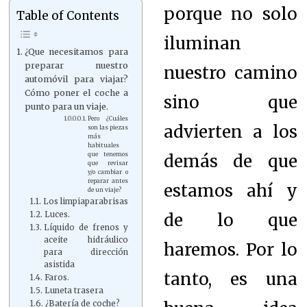
porque no solo
Table of Contents
iluminan
¿Que necesitamos para
preparar nuestro
nuestro camino
automóvil para viajar?
Cómo poner el coche a
sino que
punto para un viaje.
Pero ¿Cuáles
advierten a los
son las piezas
más
habituales
demás de que
que tenemos
que revisar
y/o cambiar o
reparar antes
estamos ahí y
de un viaje?
Los limpiaparabrisas
de lo que
Luces.
Líquido de frenos y
aceite hidráulico
haremos. Por lo
para dirección
asistida
tanto, es una
Faros.
Luneta trasera
¿Batería de coche?