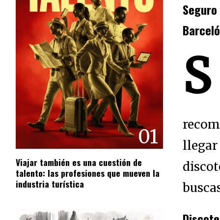
Seguro
Barcel
S
recom
01
llegar
Viajar también es una cuestión de
disco
talento: las profesiones que mueven la
industria turística
busca
Discote