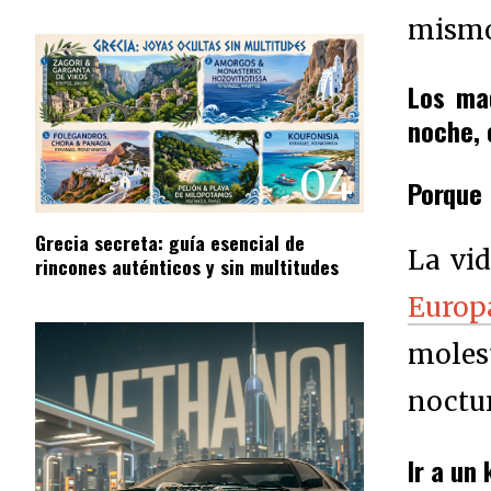
mismo
Los mad
noche, 
04
Porque 
Grecia secreta: guía esencial de
La vi
rincones auténticos y sin multitudes
Europ
molest
noctu
Ir a un