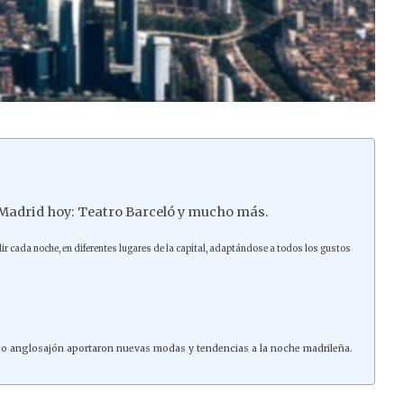
 Madrid hoy: Teatro Barceló y mucho más.
ir cada noche, en diferentes lugares de la capital, adaptándose a todos los gustos
rdeo anglosajón aportaron nuevas modas y tendencias a la noche madrileña.