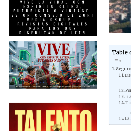
VIVE LA VIDA… CON
ESPIRITU RETRO,
FUTURISTA O VINTAGE.
ES UN CONSEJO DE ZURI
MEDIA GROUP –
REVISTAS DIGITALES
PARA LOS QUE
DISFRUTAN DE LEER
Table 
Seguro
Dis
Po
Ir
Ta
La 