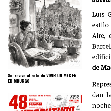
Luis G
estilo
Aire,
Barce
edific
02
de Ma
Sobrevive al reto de VIVIR UN MES EN
EDIMBURGO
Repres
dan l
noche