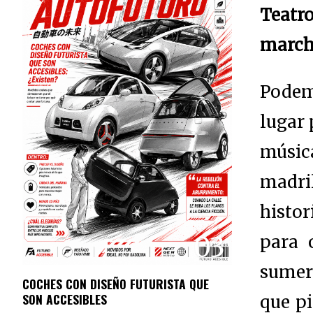
Teatr
marcha
Podemo
lugar 
músi
madri
histor
03
para 
sumerg
COCHES CON DISEÑO FUTURISTA QUE
SON ACCESIBLES
que p