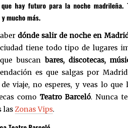
 que hay futuro para la noche madrileña. 
ó y mucho más.
aber
dónde salir de noche en Madri
ciudad tiene todo tipo de lugares i
que buscan
bares, discotecas, mús
endación es que salgas por Madrid
 de viaje, no esperes, y veas lo que
tecas como
Teatro Barceló
. Nunca t
s las
Zonas Vips
.
ca Teatro Barceló