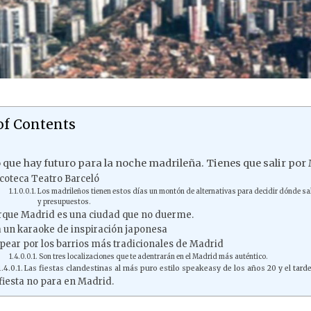
of Contents
 que hay futuro para la noche madrileña. Tienes que salir por
coteca Teatro Barceló
Los madrileños tienen estos días un montón de alternativas para decidir dónde sal
y presupuestos.
rque Madrid es una ciudad que no duerme.
 a un karaoke de inspiración japonesa
pear por los barrios más tradicionales de Madrid
Son tres localizaciones que te adentrarán en el Madrid más auténtico.
Las fiestas clandestinas al más puro estilo speakeasy de los años 20 y el ta
fiesta no para en Madrid.