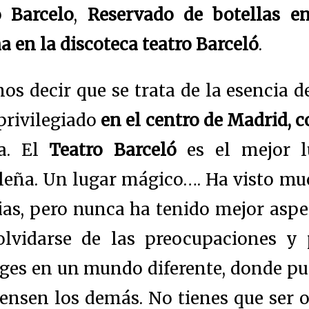
o Barcelo
,
Reservado de botellas e
 en la discoteca teatro Barceló
.
s decir que se trata de la esencia 
privilegiado
en el centro de Madrid, c
ca.
El
Teatro Barceló
es el mejor l
leña. U
n lugar mágico…. Ha visto mu
ias, pero nunca ha tenido mejor aspe
olvidarse de las preocupaciones y 
es en un mundo diferente, donde pue
iensen los demás.
No tienes que ser o