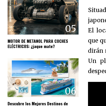
Situad
japone
05
El loc
que qu
MOTOR DE METANOL PARA COCHES
ELÉCTRICOS: ¿jaque mate?
dirán 
Un pl
desped
06
Descubre los Mejores Destinos de