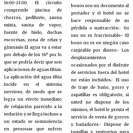
16:00-21:00. El circuito
bonos son un documento al
comprende piscina de
portador y el hotel no se
chorros, pediluvio, sauna
hace responsable de su
mixta, sauna de vapor,
pérdida o sustracción.- Su
fuente de hielo, duchas
uso no es fraccionable.- El
escocesas, zona de relax y
bono no es en ningún caso
gimnasio.El agua va a estar
canjeable por dinero.- Los
por debajo de los 36º por lo
desplazamientos
que se podría decir que son
ocasionados por el disfrute
aplicaciones de aguas tibias.
de servicios fuera del hotel
La aplicación del agua tibia
no están incluidos.- El uso
incide en el sistema
de traje de baño, gorro y
nervioso, de modo que se
zapatillas es obligatorio, si
logra un efecto inmediato
usted no dispone de los
de relajación parecido a la
mismos, el hotel le presta el
sedación y se llega incluso a
servicio de venta de gorros
un estado se somnolencia
y bañadores.- Dispone de
en personas que sufren
taquillas y vestuarios para