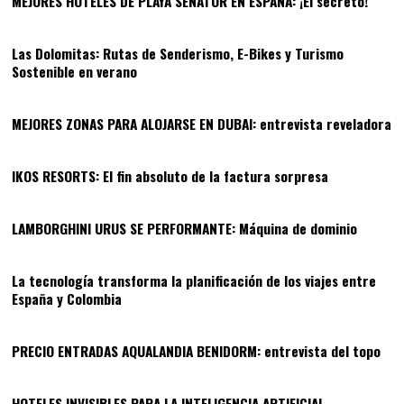
MEJORES HOTELES DE PLAYA SENATOR EN ESPAÑA: ¡El secreto!
08
Las Dolomitas: Rutas de Senderismo, E-Bikes y Turismo
Sostenible en verano
09
MEJORES ZONAS PARA ALOJARSE EN DUBAI: entrevista reveladora
10
IKOS RESORTS: El fin absoluto de la factura sorpresa
11
LAMBORGHINI URUS SE PERFORMANTE: Máquina de dominio
12
La tecnología transforma la planificación de los viajes entre
España y Colombia
13
PRECIO ENTRADAS AQUALANDIA BENIDORM: entrevista del topo
14
HOTELES INVISIBLES PARA LA INTELIGENCIA ARTIFICIAL