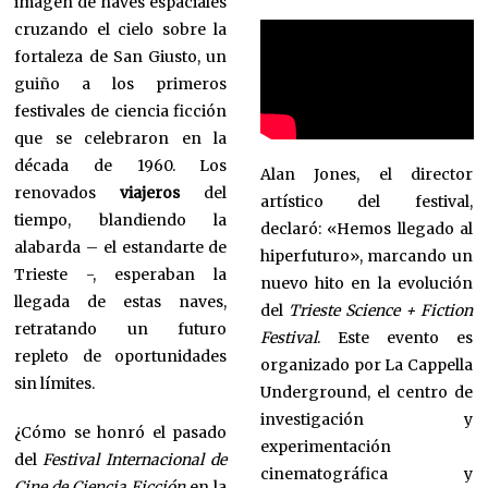
imagen de naves espaciales
cruzando el cielo sobre la
fortaleza de San Giusto, un
guiño a los primeros
festivales de ciencia ficción
que se celebraron en la
década de 1960. Los
Alan Jones, el director
renovados
viajeros
del
artístico del festival,
tiempo, blandiendo la
declaró: «Hemos llegado al
alabarda – el estandarte de
hiperfuturo», marcando un
Trieste -, esperaban la
nuevo hito en la evolución
llegada de estas naves,
del
Trieste Science + Fiction
retratando un futuro
Festival
. Este evento es
repleto de oportunidades
organizado por La Cappella
sin límites.
Underground, el centro de
investigación y
¿Cómo se honró el pasado
experimentación
del
Festival Internacional de
cinematográfica y
Cine de Ciencia Ficción
en la