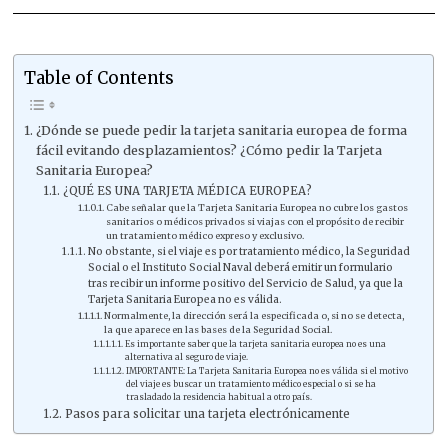
Table of Contents
¿Dónde se puede pedir la tarjeta sanitaria europea de forma
fácil evitando desplazamientos? ¿Cómo pedir la Tarjeta
Sanitaria Europea?
¿QUÉ ES UNA TARJETA MÉDICA EUROPEA?
Cabe señalar que la Tarjeta Sanitaria Europea no cubre los gastos
sanitarios o médicos privados si viajas con el propósito de recibir
un tratamiento médico expreso y exclusivo.
No obstante, si el viaje es por tratamiento médico, la Seguridad
Social o el Instituto Social Naval deberá emitir un formulario
tras recibir un informe positivo del Servicio de Salud, ya que la
Tarjeta Sanitaria Europea no es válida.
Normalmente, la dirección será la especificada o, si no se detecta,
la que aparece en las bases de la Seguridad Social.
Es importante saber que la tarjeta sanitaria europea no es una
alternativa al seguro de viaje.
IMPORTANTE: La Tarjeta Sanitaria Europea no es válida si el motivo
del viaje es buscar un tratamiento médico especial o si se ha
trasladado la residencia habitual a otro país.
Pasos para solicitar una tarjeta electrónicamente