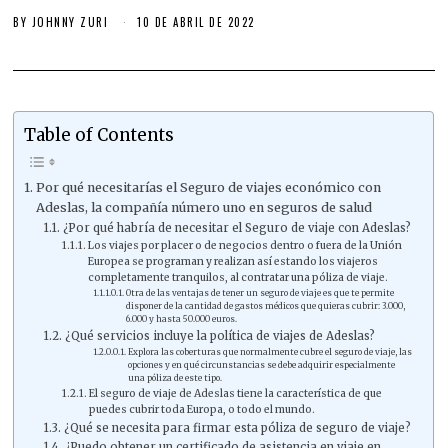
BY
JOHNNY ZURI
10 DE ABRIL DE 2022
Table of Contents
Por qué necesitarías el Seguro de viajes económico con
Adeslas, la compañía número uno en seguros de salud
¿Por qué habría de necesitar el Seguro de viaje con Adeslas?
Los viajes por placer o de negocios dentro o fuera de la Unión
Europea se programan y realizan así estando los viajeros
completamente tranquilos, al contratar una póliza de viaje.
Otra de las ventajas de tener un seguro de viaje es que te permite
disponer de la cantidad de gastos médicos que quieras cubrir: 3.000,
6.000 y hasta 50.000 euros.
¿Qué servicios incluye la política de viajes de Adeslas?
Explora las coberturas que normalmente cubre el seguro de viaje, las
opciones y en qué circunstancias se debe adquirir especialmente
una póliza de este tipo.
El seguro de viaje de Adeslas tiene la característica de que
puedes cubrir toda Europa, o todo el mundo.
¿Qué se necesita para firmar esta póliza de seguro de viaje?
¿Puedo obtener un certificado de asistencia en viaje en