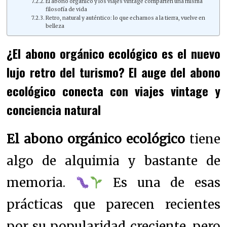
El abono orgánico y los viajes vintage comparten una misma
filosofía de vida
Retro, natural y auténtico: lo que echamos a la tierra, vuelve en
belleza
¿El abono orgánico ecológico es el nuevo
lujo retro del turismo? El auge del abono
ecológico conecta con viajes vintage y
conciencia natural
El abono orgánico ecológico
tiene
algo de alquimia y bastante de
memoria.
Es una de esas
prácticas que parecen recientes
por su popularidad creciente, pero