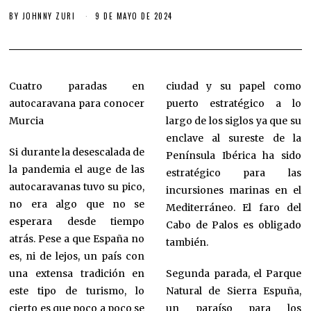
BY
JOHNNY ZURI
9 DE MAYO DE 2024
Cuatro paradas en
ciudad y su papel como
autocaravana para conocer
puerto estratégico a lo
Murcia
largo de los siglos ya que su
enclave al sureste de la
Si durante la desescalada de
Península Ibérica ha sido
la pandemia el auge de las
estratégico para las
autocaravanas tuvo su pico,
incursiones marinas en el
no era algo que no se
Mediterráneo. El faro del
esperara desde tiempo
Cabo de Palos es obligado
atrás. Pese a que España no
también.
es, ni de lejos, un país con
una extensa tradición en
Segunda parada, el Parque
este tipo de turismo, lo
Natural de Sierra Espuña,
cierto es que poco a poco se
un paraíso para los