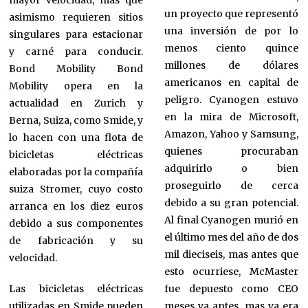
mayor velocidad, mas que
un proyecto que representó
asimismo requieren sitios
una inversión de por lo
singulares para estacionar
menos ciento quince
y carné para conducir.
millones de dólares
Bond Mobility Bond
americanos en capital de
Mobility opera en la
peligro. Cyanogen estuvo
actualidad en Zurich y
en la mira de Microsoft,
Berna, Suiza, como Smide, y
Amazon, Yahoo y Samsung,
lo hacen con una flota de
quienes procuraban
bicicletas eléctricas
adquirirlo o bien
elaboradas por la compañía
proseguirlo de cerca
suiza Stromer, cuyo costo
debido a su gran potencial.
arranca en los diez euros
Al final Cyanogen murió en
debido a sus componentes
el último mes del año de dos
de fabricación y su
mil dieciseis, mas antes que
velocidad.
esto ocurriese, McMaster
Las bicicletas eléctricas
fue depuesto como CEO
utilizadas en Smide pueden
meses ya antes, mas ya era