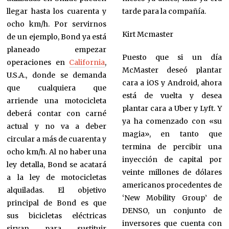
llegar hasta los cuarenta y
tarde para la compañía.
ocho km/h. Por servirnos
Kirt Mcmaster
de un ejemplo, Bond ya está
planeado empezar
Puesto que si un día
operaciones en
California
,
McMaster deseó plantar
U.S.A., donde se demanda
cara a iOS y Android, ahora
que cualquiera que
está de vuelta y desea
arriende una motocicleta
plantar cara a Uber y Lyft. Y
deberá contar con carné
ya ha comenzado con «su
actual y no va a deber
magia», en tanto que
circular a más de cuarenta y
termina de percibir una
ocho km/h. Al no haber una
inyección de capital por
ley detalla, Bond se acatará
veinte millones de dólares
a la ley de motocicletas
americanos procedentes de
alquiladas. El objetivo
‘New Mobility Group’ de
principal de Bond es que
DENSO, un conjunto de
sus bicicletas eléctricas
inversores que cuenta con
sirvan para sustituir