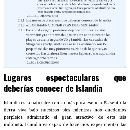
interactivo, es aprenderlo todo sobre la actividad volcánica y la
creación de la misma isla de Islandia. No muy lejos de Reykjavík
podemos conocer Blue Lagoon, en donde podremos disfrutar de un
baño en aguas muy beneficiosas para la piel.
3. Sólheimajökull
Lugares espectaculares que deberías conocer de Islandia
4. LANDMANNALAUGAR Y LAS ISLAS VESTMANN
En la costa sur, no podemos dejar de conocer las islas
Vestmann y Landmannalaugar. En esta zona sur están las
playas de arena negra de Vík y también las cascadas de
Skógafoss y Seljalandfoss. Las islas Vestmann son 15
pequeñas islas muy pintorescas. Nada de lo que hayas
conocido hasta ahora. Bien merece la pena parar aquí un día
entero, por lo menos.
5. CIRCULO DE ORO
Lugares espectaculares que
deberías conocer de Islandia
Islandia es la naturaleza en su más pura esencia. Es sentir la
tierra viva bajo nuestros pies mientras nos quedamos
perplejos admirando el gran atractivo de esta isla
indómita. Islandia es capaz de hacernos experimentar las