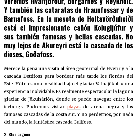
Veremos Hvalfjörður, Borgarnes y Reykholt.
Y también las cataratas de Hraunfossar y de
Barnafoss. En la meseta de Holtavörðuheiði
está el impresionante cañón Kolugljúfur y
sus también famosas y bellas cascadas. No
muy lejos de Akureyri está la cascada de los
dioses, Goðafoss.
Merece la pena una visita al área geotermal de Hverir y a la
cascada Dettifoss para bordear más tarde los fiordos del
Este. Höfn es una localidad bajo el glaciar Vatnajökull y una
experiencia inolvidable. Es realmente espectacular la laguna
glaciar de Jökulsárlón, donde se puede navegar entre los
icebergs. Podremos visitar
playas
de arena negra y las
famosas cascadas de la costa sur. Y no perdernos, por nada
del mundo, la fantástica cascada Gullfoss.
2. Blue Lagoon