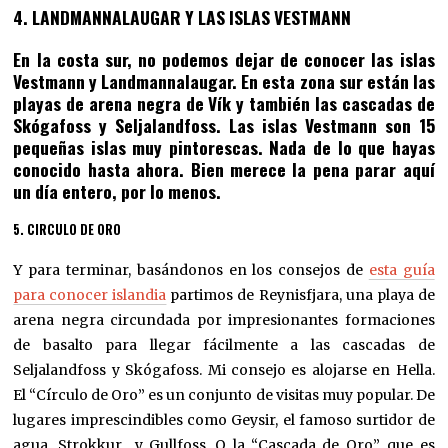
4. LANDMANNALAUGAR Y LAS ISLAS VESTMANN
En la costa sur, no podemos dejar de conocer las islas
Vestmann y Landmannalaugar. En esta zona sur están las
playas de arena negra de Vík y también las cascadas de
Skógafoss y Seljalandfoss. Las islas Vestmann son 15
pequeñas islas muy pintorescas. Nada de lo que hayas
conocido hasta ahora. Bien merece la pena parar aquí
un día entero, por lo menos.
5. CIRCULO DE ORO
Y para terminar, basándonos en los consejos de
esta guía
para conocer islandia
partimos de Reynisfjara, una playa de
arena negra circundada por impresionantes formaciones
de basalto para llegar fácilmente a las cascadas de
Seljalandfoss y Skógafoss. Mi consejo es alojarse en Hella.
El “Círculo de Oro” es un conjunto de visitas muy popular. De
lugares imprescindibles como Geysir, el famoso surtidor de
agua, Strokkur y Gullfoss. O la “Cascada de Oro”, que es