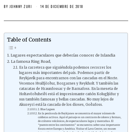
BY
JOHNNY ZURI
14 DE DICIEMBRE DE 2018
Table of Contents
Lugares espectaculares que deberías conocer de Islandia
La famosa Ring Road,
Es la carretera que siguiéndola podemos recorrer los
lugares más importantes del país. Podemos partir de
Reykjavík para encontrarnos con las cascadas en el Norte.
Veremos Hvalfjörður, Borgarnes y Reykholt. Y también las
cataratas de Hraunfossar y de Barnafoss. En la meseta de
Holtavörðuheiði está el impresionante cañón Kolugljúfur y
sus también famosas y bellas cascadas. No muy lejos de
Akureyri está la cascada de los dioses, Goðafoss.
2. Blue Lagoon
En la península de Reykjanes se concentra el mayor número de
calderas activas. Aquí el paisaje es un contraste de colores y formas,
de cráteres volcánicos, de espectaculares lagos y montañas. El
“puente entre los continentes” se encuentra sobre una importante
fisura entre Europa y América. Visitar el Lava Centre, un museo