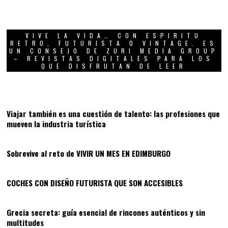
VIVE LA VIDA… CON ESPIRITU
RETRO, FUTURISTA O VINTAGE. ES
UN CONSEJO DE ZURI MEDIA GROUP
– REVISTAS DIGITALES PARA LOS
QUE DISFRUTAN DE LEER
01
Viajar también es una cuestión de talento: las profesiones que
mueven la industria turística
02
Sobrevive al reto de VIVIR UN MES EN EDIMBURGO
03
COCHES CON DISEÑO FUTURISTA QUE SON ACCESIBLES
04
Grecia secreta: guía esencial de rincones auténticos y sin
multitudes
05