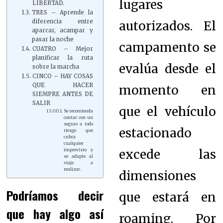
lugares
LIBERTAD.
TRES – Aprende la
diferencia entre
autorizados. El
aparcar, acampar y
pasar la noche
campamento se
CUATRO – Mejor
planificar la ruta
evalúa desde el
sobre la marcha
CINCO – HAY COSAS
QUE HACER
momento en
SIEMPRE ANTES DE
SALIR
que el vehículo
Se recomienda
contar con un
seguro a todo
estacionado
riesgo que
cubra
cualquier
excede las
imprevisto y
se adapte al
viaje a
realizar.
dimensiones
Podríamos decir
que estará en
que hay algo así
roaming. Por