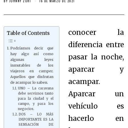
BY
JOHNNY ZURI
16 DE MARZO DE 2021
conocer la
Table of Contents
diferencia entre
Podríamos decir que
hay algo así como
pasar la noche,
algunas leyes
inmutables de los
aparcar y
viajeros en camper.
Aquellos que disfrutan
acampar.
de acampar lo saben.
UNO – La caravana
Aparcar un
debe servirnos tanto
para la ciudad y el
vehículo es
campo, y para los
negocios.
DOS – LO MÁS
hacerlo en
IMPORTANTE ES LA
SENSACIÓN DE