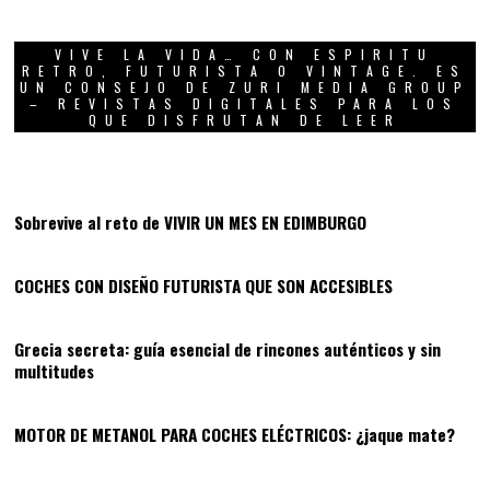
VIVE LA VIDA… CON ESPIRITU
RETRO, FUTURISTA O VINTAGE. ES
UN CONSEJO DE ZURI MEDIA GROUP
– REVISTAS DIGITALES PARA LOS
QUE DISFRUTAN DE LEER
01
Sobrevive al reto de VIVIR UN MES EN EDIMBURGO
02
COCHES CON DISEÑO FUTURISTA QUE SON ACCESIBLES
03
Grecia secreta: guía esencial de rincones auténticos y sin
multitudes
04
MOTOR DE METANOL PARA COCHES ELÉCTRICOS: ¿jaque mate?
05