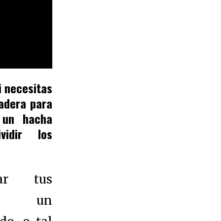
i necesitas
adera para
 un hacha
vidir los
car tus
en un