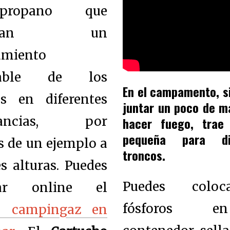
ropano que
ntizan un
amiento
rable de los
En el campamento, s
os en diferentes
juntar un poco de m
stancias, por
hacer fuego, trae
pequeña para di
s de un ejemplo a
troncos.
es alturas. Puedes
Puedes colo
rar online el
fósforos 
o campingaz en