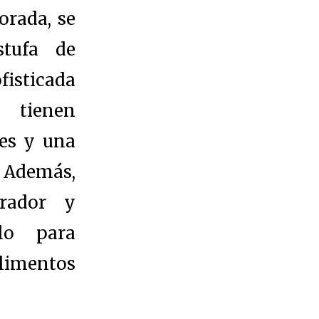
orada, se
stufa de
isticada
 tienen
es y una
. Además,
erador y
lo para
limentos