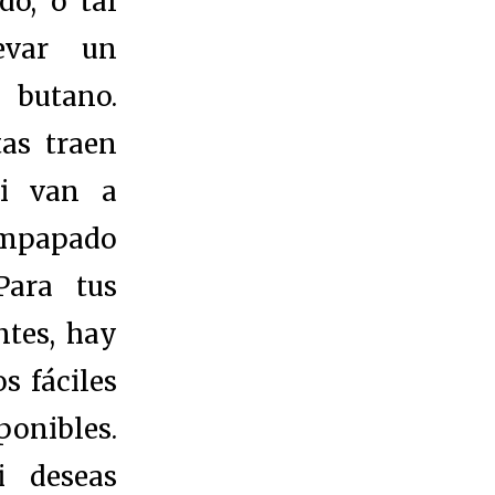
do, o tal
evar un
 butano.
as traen
si van a
 empapado
Para tus
tes, hay
s fáciles
onibles.
i deseas