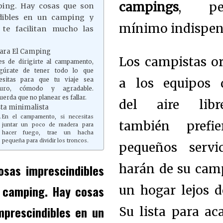
campings
, pe
ping. Hay cosas que son
dibles en un camping y
mínimo indispen
 te facilitan mucho las
ara El Camping
Los campistas o
es de dirigirte al campamento,
gúrate de tener todo lo que
a los equipos d
esitas para que tu viaje sea
guro, cómodo y agradable.
uerda que no planear es fallar.
del aire libr
ta minimalista
En el campamento, si necesitas
también prefi
juntar un poco de madera para
hacer fuego, trae un hacha
pequeña para dividir los troncos.
pequeños servi
osas imprescindibles
harán de su ca
e camping.
Hay cosas
un hogar lejos d
mprescindibles en un
Su lista para a