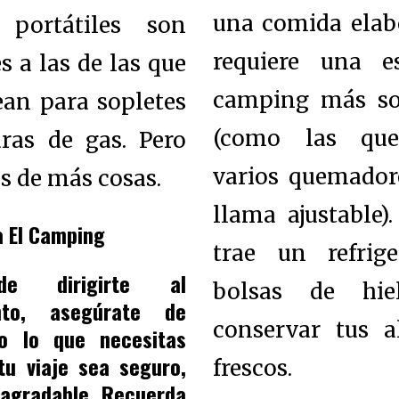
una comida elab
 portátiles son
requiere una e
s a las de las que
camping más sof
an para sopletes
(como las que
ras de gas. Pero
varios quemador
 de más cosas.
llama ajustable)
a El Camping
trae un refrig
e dirigirte al
bolsas de hie
to, asegúrate de
conservar tus a
o lo que necesitas
tu viaje sea seguro,
frescos.
agradable. Recuerda