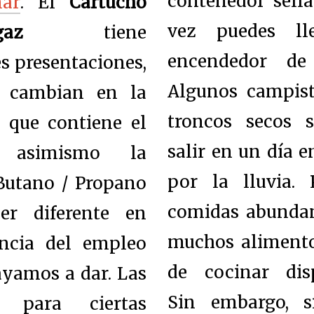
contenedor sella
mar
. El
Cartucho
vez puedes ll
gaz
tiene
encendedor de
es presentaciones,
Algunos campist
 cambian en la
troncos secos 
 que contiene el
salir en un día
, asimismo la
por la lluvia. 
Butano / Propano
comidas abundan
er diferente en
muchos alimento
ncia del empleo
de cocinar disp
ayamos a dar. Las
Sin embargo, s
s para ciertas