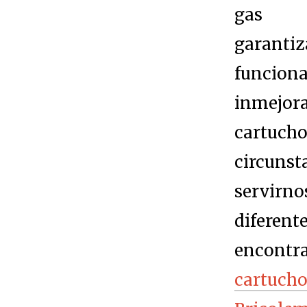
gas p
gara
funcion
inmejo
cartuch
circun
servirno
diferent
encont
cartuch