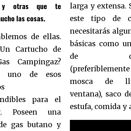
 y otras que te
larga y extensa. 
mucho las cosas.
este tipo de c
necesitarás algu
ablemos de ellas.
básicas como un
¿Un Cartucho de
de cam
Gas Campingaz?
(preferibleme
s uno de esos
mosca de ll
os
ventana), saco d
indibles para el
estufa, comida y 
g. Poseen una
de gas butano y