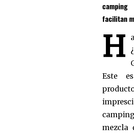
camping
facilitan 
H
Este e
product
impresc
campin
mezcla 