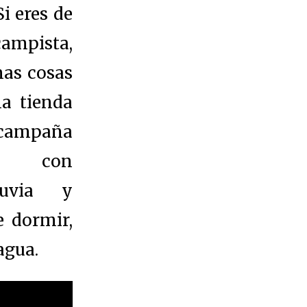
Si eres de
ampista,
nas cosas
a tienda
paña
nte con
uvia y
e dormir,
agua.