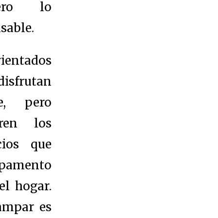
ro lo
sable.
rientados
isfrutan
e, pero
eren los
cios que
mpamento
el hogar.
campar es