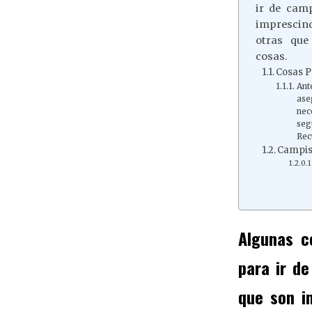
ir de cam
imprescin
otras que
cosas.
Cosas P
Ant
ase
nec
se
Rec
Campis
Algunas c
para ir d
que son i