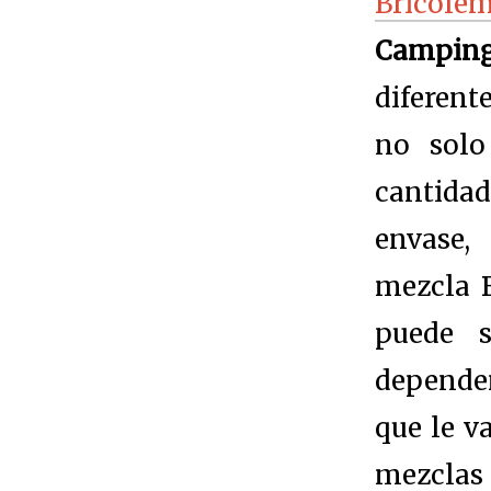
Bricole
Campin
diferent
no solo
cantidad
envase
mezcla 
puede s
depende
que le v
mezcla